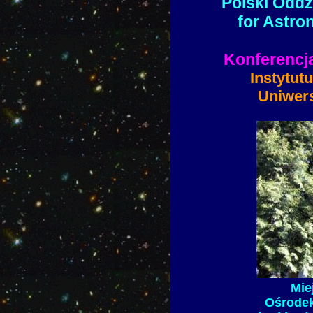
Polski Oddz
for Astro
Konferencj
Instytut
Uniwer
Mie
Ośrode