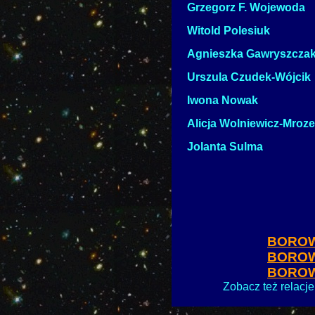
Grzegorz F. Wojewoda
Witold Polesiuk
Agnieszka Gawryszcza
Urszula Czudek-Wójcik
Iwona Nowak
Alicja Wolniewicz-Mroz
Jolanta Sulma
BOROW
BOROW
BOROW
Zobacz też relacj