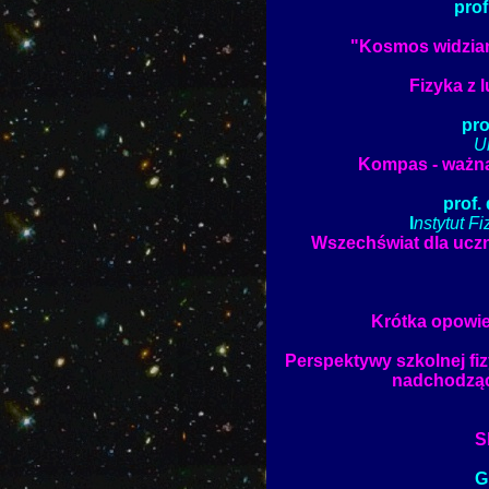
prof
"Kosmos widzian
Fizyka z 
pro
U
Kompas - ważn
prof.
I
nstytut F
Wszechświat dla uczn
Krótka opowi
Perspektywy szkolnej fiz
nadchodząc
S
G