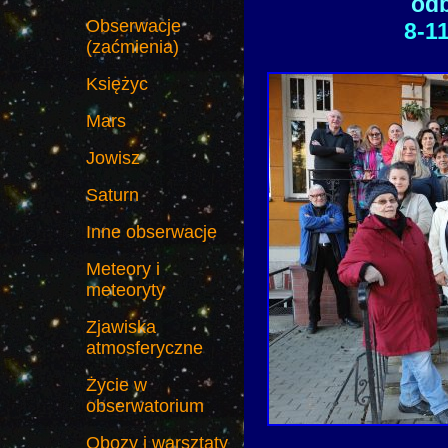
odb
Obserwacje
8-11
(zaćmienia)
Księżyc
Mars
Jowisz
Saturn
Inne obserwacje
Meteory i
meteoryty
Zjawiska
atmosferyczne
Życie w
obserwatorium
Obozy i warsztaty