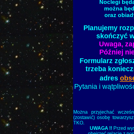
Noclegi będą
można będz
oraz obiady
Planujemy rozp
skończyć w
Uwaga, zap
Później n
Formularz zgłos
trzeba koniecz
adres
obs
Pytania i wątpliwo
Można przyjechać wcześni
(zostawić) osobę towarzys
TKO.
UWAGA !!
Przed wy
obejrzeć relację z po