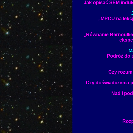
Jak opisać SEM indukc
„MPCU na lekcji
„Równanie Bernoullieg
ekspe
M
Podróż do se
Czy rozumi
Czy doświadczenia p
Nad i pod
Rozp