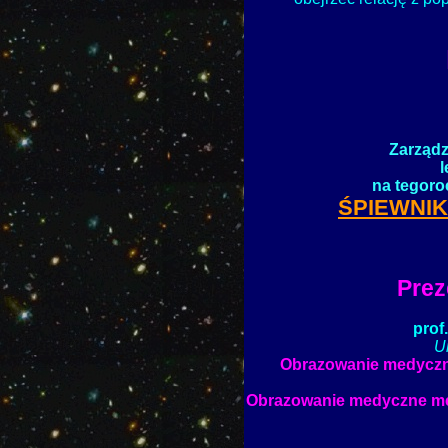
Zarząd
l
na tegoro
ŚPIEWNIK 
Prez
prof
U
Obrazowanie medyczn
Obrazowanie medyczne m