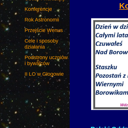
Ko
Konferencje
Rok Astronomii
Przejście Wenus
Cele i sposoby
działania
Podstrony uczniów
i bywalców
II LO w Głogowie