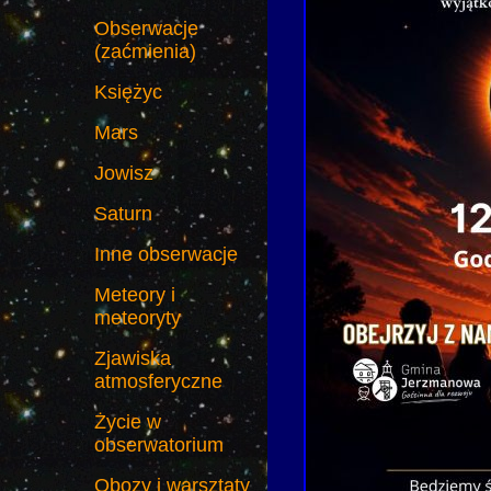
Obserwacje
(zaćmienia)
Księżyc
Mars
Jowisz
Saturn
Inne obserwacje
Meteory i
meteoryty
Zjawiska
atmosferyczne
Życie w
obserwatorium
Obozy i warsztaty