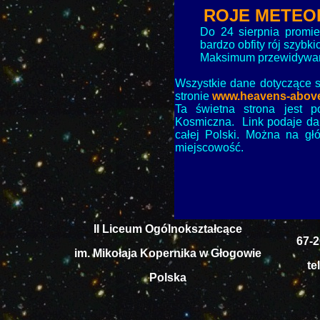
ROJE METE
Do 24 sierpnia promi
bardzo obfity rój szybk
Maksimum przewidywane
Wszystkie dane dotyczące s
stronie
www.heavens-abov
Ta świetna strona jest p
Kosmiczna. Link podaje da
całej Polski. Można na g
miejscowość.
II Liceum Ogólnokształcące
67-2
im. Mikołaja Kopernika w Głogowie
te
Polska