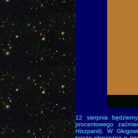
12 sierpnia będziem
procentowego zaćmie
Hiszpanii). W Głogow
tarczę słoneczną o go