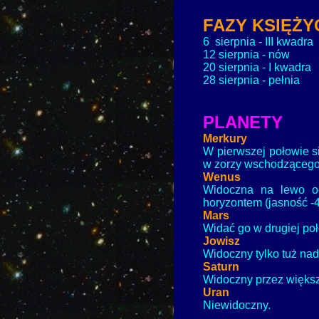
FAZY KSIĘŻY
6 sierpnia
- III kwadra
12 sierpnia
- nów
20 sierpnia
- I kwadra
28 sierpnia - pełnia
PLANETY
Merkury
W pierwszej połowie s
w zorzy wschodzącego
Wenus
Widoczna na lewo o
horyzontem (jasność -4
Mars
Widać go w drugiej poł
Jowisz
Widoczny tylko tuż na
Saturn
Widoczny przez większ
Uran
Niewidoczny.