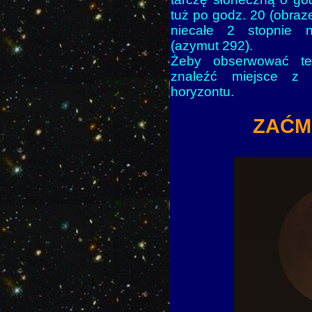
tuż po godz. 20 (obraz
niecałe 2 stopnie 
(azymut 292).
Żeby obserwować te
znaleźć miejsce z 
horyzontu.
ZAĆM