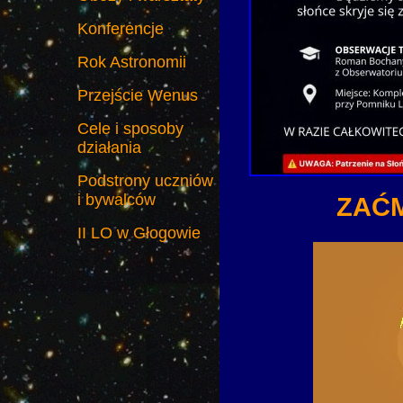
Konferencje
Rok Astronomii
Przejście Wenus
Cele i sposoby
działania
Podstrony uczniów
i bywalców
ZAĆM
II LO w Głogowie