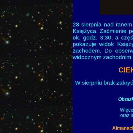
28 sierpnia nad ranem
Księżyca. Zaćmienie p
ok. godz. 3:30, a czę
pokazuje widok Księż
zachodem. Do obserwa
widocznym zachodnim 
CIE
W sierpniu brak zakry
Obrazk
Więce
oraz 
Almanach